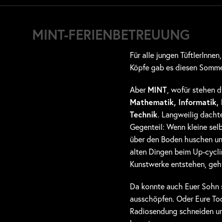
MINT-FERIENBETREUUNG
Für alle jungen TüftlerInnen
Köpfe gab es diesen Somme
Aber
MINT
, wofür stehen 
Mathematik, Informatik,
Technik
. Langweilig dacht
Gegenteil: Wenn kleine se
über den Boden huschen un
alten Dingen beim Up-cycl
Kunstwerke entstehen, geht
Da konnte auch Euer Sohn s
ausschöpfen. Oder Eure Toc
Radiosendung schneiden u