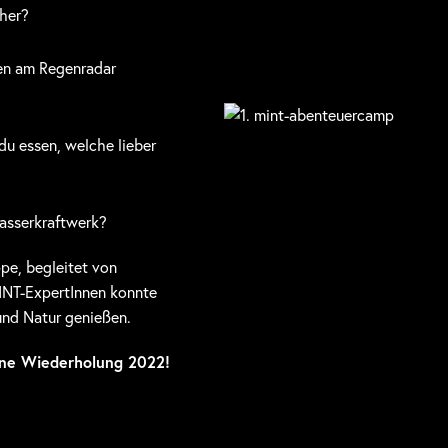
cher?
en am Regenradar
du essen, welche lieber
asserkraftwerk?
pe, begleitet von
INT-ExpertInnen konnte
und Natur genießen.
ine Wiederholung 2022!