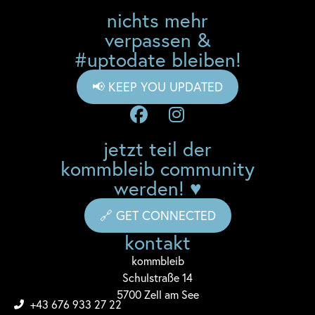
nichts mehr
verpassen &
#uptodate bleiben!
📢 KEEP YOU UPDATED
jetzt teil der
kommbleib community
werden! ♥
🔗 GET CONNECTED
kontakt
komm
bleib
Schulstraße 14
5700 Zell am See
+43 676 933 27 22