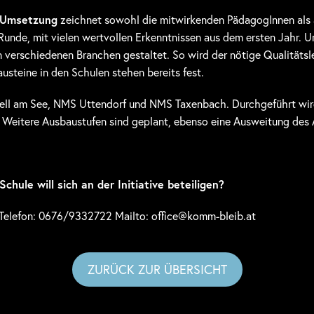
 Umsetzung
zeichnet sowohl die mitwirkenden PädagogInnen als 
te Runde, mit vielen wertvollen Erkenntnissen aus dem ersten Jahr.
 verschiedenen Branchen gestaltet. So wird der nötige Qualitätsle
steine in den Schulen stehen bereits fest.
MS Zell am See, NMS Uttendorf und NMS Taxenbach. Durchgeführ
 Weitere Ausbaustufen sind geplant, ebenso eine Ausweitung des
Schule will sich an der Initiative beteiligen?
, Telefon: 0676/9332722 Mailto: office@komm-bleib.at
ZURÜCK ZUR ÜBERSICHT