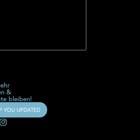
mehr
en &
te bleiben!
EP YOU UPDATED