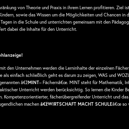
ränkung von Theorie und Praxis in ihrem Lernen profitieren. Ziel i
Kindern, sowie das Wissen um die Möglichkeiten und Chancen in
Tagen in die Schule und unterrichten gemeinsam mit den Pädago
rt dabei die Inhalte für den Unterricht.
ehlanzeige!
mit den Unternehmen werden die Lerninhalte der einzelnen Fäche
re als einfach schließlich geht es darum zu zeigen, WAS und WOZU
ogenannten â€ž
MINT
– Fächernâ€œ. MINT steht für Mathematik, In
ktischer Unterricht werden berücksichtig. So lernen die Kinder B
n. Kompetenzorientierter, fächerübergreifender Unterricht und da
 Jugendlichen machen
â€žWIRTSCHAFT MACHT SCHULE
â€œ so w