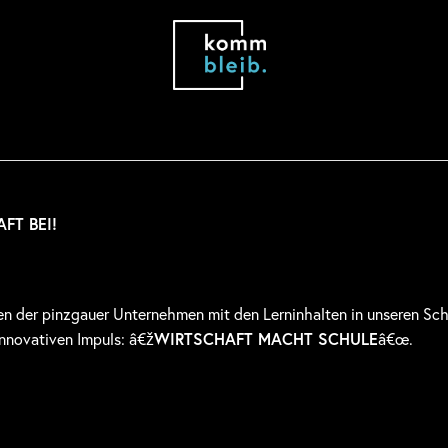
FT BEI!
n der pinzgauer Unternehmen mit den Lerninhalten in unseren Schu
nnovativen Impuls: â€ž
WIRTSCHAFT MACHT SCHULE
â€œ.