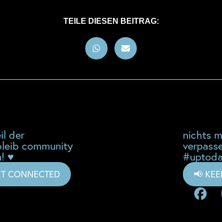
TEILE DIESEN BEITRAG:
il der
nichts 
leib community
verpass
! ♥
#uptoda
ET CONNECTED
📢 KE