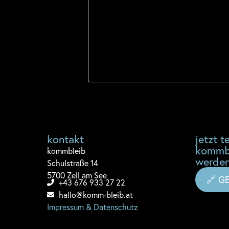
kontakt
jetzt te
kommb
komm
bleib
werden
Schulstraße 14
5700 Zell am See
🔗 G
+43 676 933 27 22
hallo@komm-bleib.at
Impressum & Datenschutz