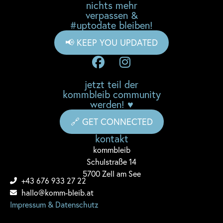
nichts mehr
verpassen &
#uptodate bleiben!
📢 KEEP YOU UPDATED
jetzt teil der
kommbleib community
werden! ♥
🔗 GET CONNECTED
kontakt
komm
bleib
Schulstraße 14
5700 Zell am See
+43 676 933 27 22
hallo@komm-bleib.at
Impressum & Datenschutz