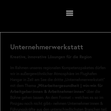
Menu
Unternehmerwerkstatt
Kreative, innovative Lösungen für die Region
Im Rahmen unseres regionalen Kompetenzpaketes dürfen
wir in außergewöhnlicher Atmosphäre im Flughafen
Hangar in Zell am See die dritte „Unternehmerwerkstatt“
„Mitarbeitergesundheit | win-win für
mit dem Thema
Arbeitgeber:innen & Arbeitnehmer:innen“
über die
Bühne gehen lassen. An dem Format – welches es so im
Pinzgau noch nicht gibt– nehmen Unternehmer:innen &
Führungskräfte aus den unterschiedlichsten Branchen teil.