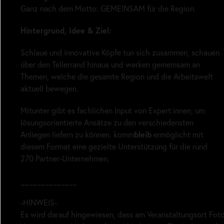
Ganz nach dem Motto: GEMEINSAM für die Region.
Hintergrund, Idee & Ziel:
Schlaue und innovative Köpfe tun sich zusammen, schauen
über den Tellerrand hinaus und werken gemeinsam an
Themen, welche die gesamte Region und die Arbeitswelt
aktuell bewegen.
Mitunter gibt es fachlichen Input von Expert:innen, um
lösungsorientierte Ansätze zu den verschiedensten
bleib
Anliegen liefern zu können. komm
ermöglicht mit
diesem Format eine gezielte Unterstützung für die rund
270 Partner-Unternehmen.
______________
-HINWEIS-
Es wird darauf hingewiesen, dass am Veranstaltungsort Fo