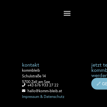
Menu
kontakt
jetzt te
kommb
komm
bleib
werden
Schulstraße 14
5700 Zell am See
🔗 G
+43 676 933 27 22
hallo@komm-bleib.at
Impressum & Datenschutz