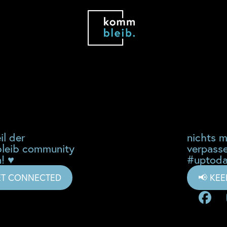
il der
nichts 
leib community
verpass
! ♥
#uptoda
ET CONNECTED
📢 KE