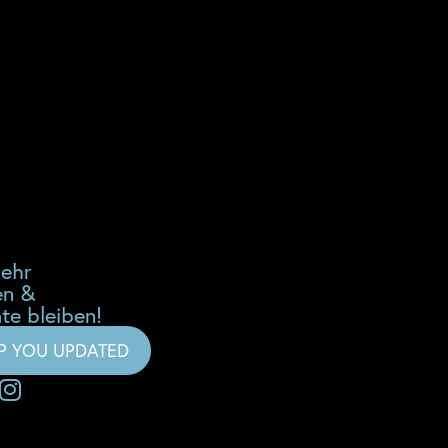
mehr
en &
te bleiben!
EP YOU UPDATED